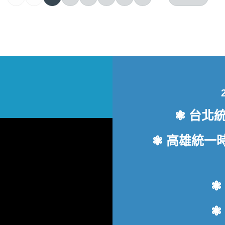
❃ 台北統
❃ 高雄統一時代
❃
❃