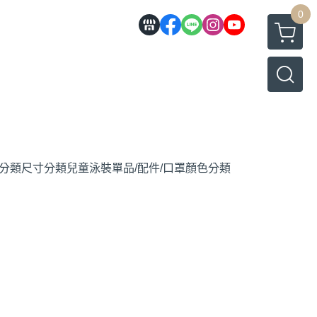
0
分類
尺寸分類
兒童泳裝
單品/配件/口罩
顏色分類