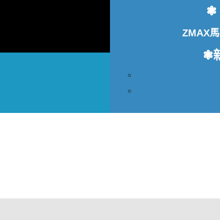
❃
ZMAX
❃
條款