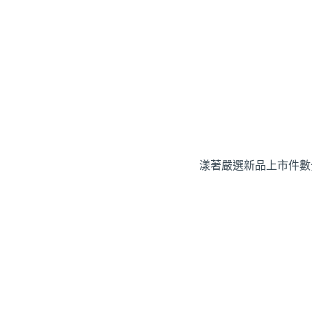
漾著嚴選
新品上市
件數