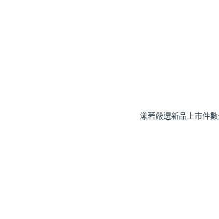
漾著嚴選
新品上市
件數