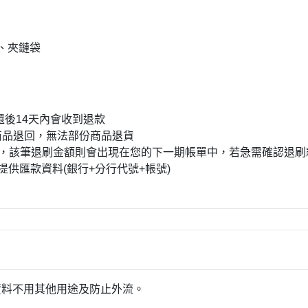
、夾鏈袋
還後
14
天內會收到退款
商品退回，無法部份商品退貨
，該筆退刷金額則會出現在您的下一期帳單中，若急需確認退刷
提供匯款資料
(
銀行
+
分行代號
+
帳號
)
戶資料不用其他用途及防止外流。