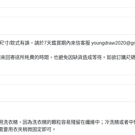
尺寸
/
款式有誤，請於
7
天鑑賞期內來信客服 youngdraw2020
因來回寄送所秏費的時間，也避免因缺貨造成等待。如欲訂購尺碼
用洗衣精，因為洗衣精的顆粒容易殘留在纖維中；冷洗精或者中
需要用衣夾稍微固定即可。