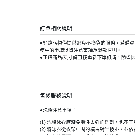
訂單相關說明
●網路購物僅提供退貨不換貨的服務，若購買
務中的申請退貨注意事項及退款原則。
●正確商品/尺寸請直接重新下單訂購，節省
售後服務說明
●洗
滌
注意事項：
(1)
洗滌泳衣應避免鹼性太強的洗劑，也不宜
(2)
將泳衣從衣架中間的橫桿對半披掛，並依