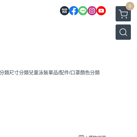
0
分類
尺寸分類
兒童泳裝
單品/配件/口罩
顏色分類