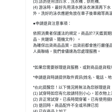
(3) 請勿使用漂白水，洗衣機，烘乾機。
(4)
游泳時，最好先用清水將泳衣淋濕再下水
外，洗好的泳衣應避免放在車子後車廂等高
●申請退貨注意事項：
依照消費者保護法的規定，商品於
7
天鑑賞期
品、夾鏈袋、隨機文件）。
為確保出貨商品品質，出貨前都會進行嚴僅
人員聯絡，我們會儘速為您處理服務。
*
如果您需要辦理退貨服務、或對商品退貨程序仍有任何疑
*
申請退貨時請提供取件資訊
(
姓名、電話、地
*在此
提醒您！以下情況將無法為您辦理退貨
(1)
試穿時如您有化妝請特別小心，若衣物上
(2)
非正常試穿，已長時間穿著，已有使用摺
(3)
退回時，商品配件不全或吊牌已剪
(4)
已在商品上加工