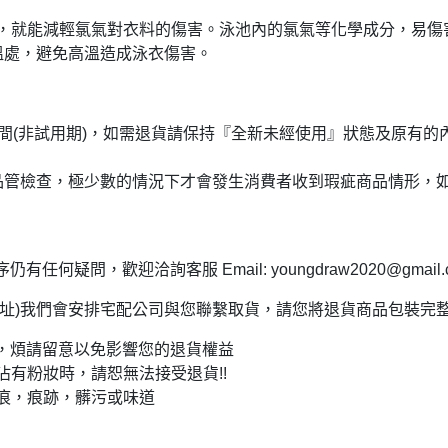
，就能減輕氯氣對衣料的傷害。
泳池內的氯氣等化學成分，易傷
溫處，避免高溫造成泳衣傷害。
間
(
非試用期
)
，如需退貨請保持『全新未經使用』狀態及原有的
品管檢查，極少數的情況下才會發生消費者收到瑕疵商品情形，
問，歡迎洽詢客服 Email: youngdraw2020@gmail.
址
)
我們會安排宅配公司與您聯繫取貨，請您將退貨商品包裝完
，煩請留意以免影響您的退貨權益
沾有粉妝時，請恕無法接受退貨
!!
痕，痕跡，髒污或味道