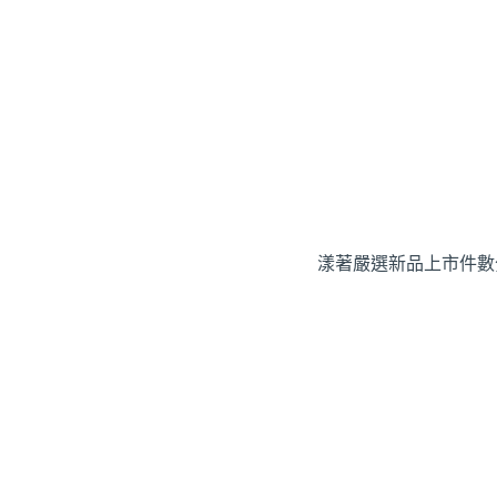
漾著嚴選
新品上市
件數