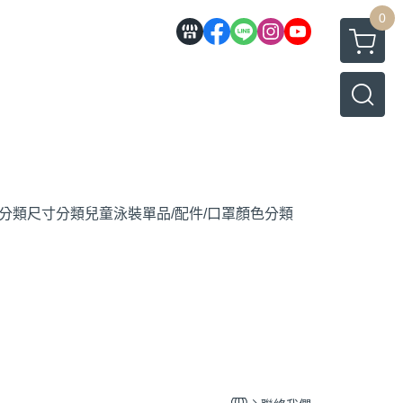
0
分類
尺寸分類
兒童泳裝
單品/配件/口罩
顏色分類