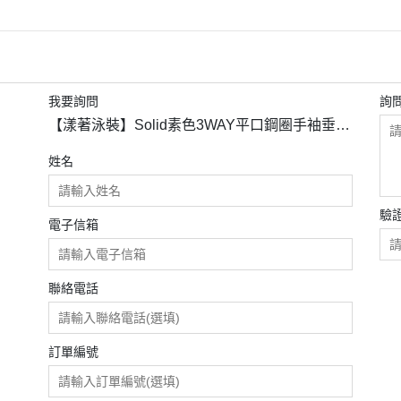
我要詢問
詢
【漾著泳裝】Solid素色3WAY平口鋼圈手袖垂墜
比基尼 黑色9号
姓名
驗
電子信箱
聯絡電話
訂單編號