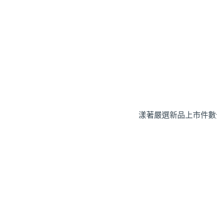
漾著嚴選
新品上市
件數