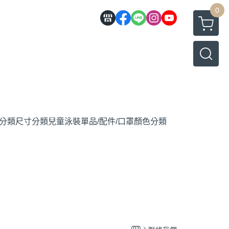
0
分類
尺寸分類
兒童泳裝
單品/配件/口罩
顏色分類