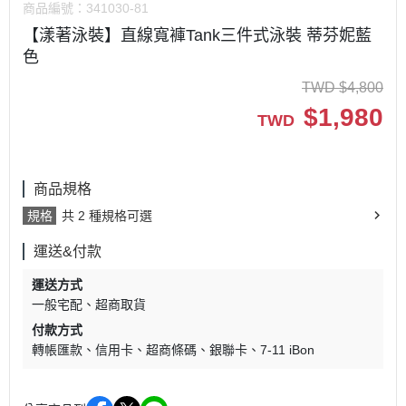
商品編號：
341030-81
【漾著泳裝】直線寬褲Tank三件式泳裝 蒂芬妮藍
色
TWD
$
4,800
$
1,980
TWD
商品規格
規格
共 2 種規格可選
運送&付款
運送方式
一般宅配
超商取貨
付款方式
轉帳匯款
信用卡
超商條碼
銀聯卡
7-11 iBon