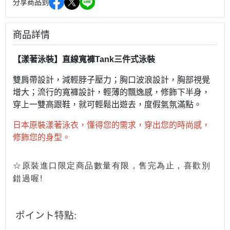
分享商品到
商品詳情
【漾著泳裝】直線寬褲Tank三件式泳裝
雙肩帶設計，減輕脖子壓力；胸口波浪設計，胸部視覺
增大；流行的寬褲設計，輕薄的飄逸感，修飾下半身，
穿上一雙高跟鞋，就可輕鬆出遊去，度假氣氛滿點。
日本原裝漾著泳衣，
懂得您的需求，
穿出您的時尚感，
修飾您的身型。
☆原裝進口限定商品數量有限，售完為止，喜歡別
錯過喔!
ポイント特點: