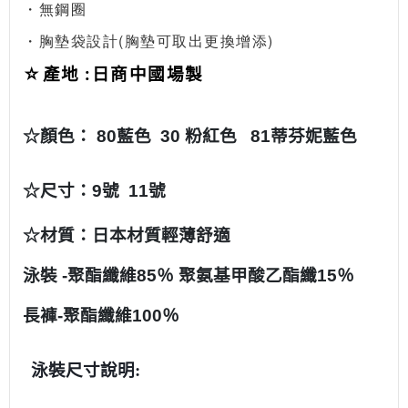
・無鋼圈
・胸墊袋設計(胸墊可取出更換增添)
☆產地 :日商中國場製
☆顏色： 80藍色 30 粉紅色 81蒂芬妮藍色
☆尺寸：9號 11號
☆材質：日本材質輕薄舒適
泳裝 -聚酯纖維85％ 聚氨基甲酸乙酯纖15％
長褲-聚酯纖維100％
泳裝尺寸說明: