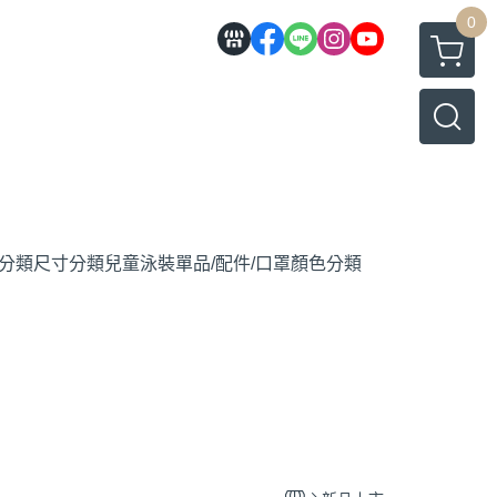
0
分類
尺寸分類
兒童泳裝
單品/配件/口罩
顏色分類