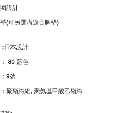
鋼圈設計
墊(可另選購適合胸墊)
 :日本設計
： 80 藍色
：9號
：聚酯纖維, 聚氨基甲酸乙酯纖
說明: