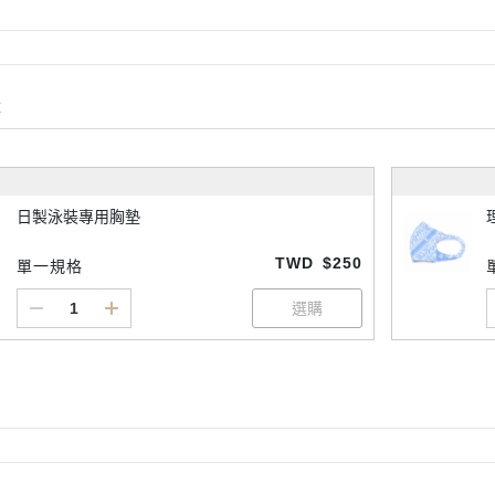
購
日製泳裝專用胸墊
TWD
$250
單一規格