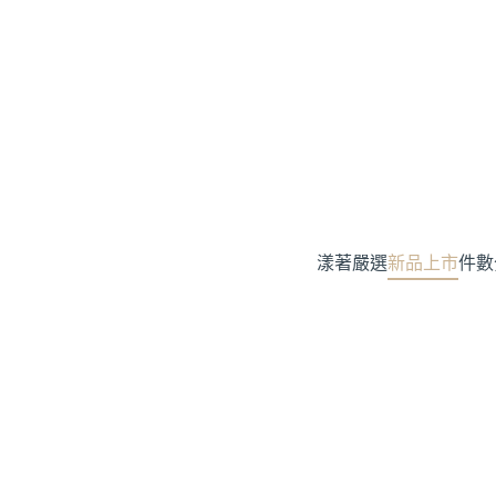
漾著嚴選
新品上市
件數