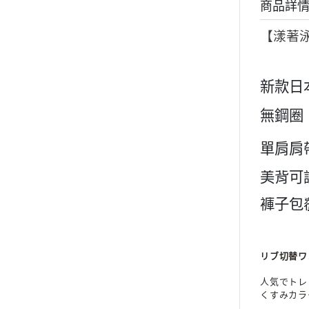
商品詳
【漾著泳
新款日
無鋼圈
單肩肩
美背可
褲子包
リブ切替ワ
人気でトレ
くすみカラ