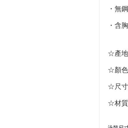
・無
・含胸
☆產地
☆顏色
☆尺寸
☆材質
泳裝尺寸