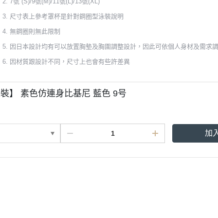
7號 (S)/9號(M)/11號(L)/13號(XL)
尺寸表上參考罩杯是針對鋼圈型泳裝說明
無鋼圈則無此限制
因日本設計均有可以放置胸墊及胸圍調整設計，因此可依個人身材及需求
因材質跟設計不同，尺寸上也會有些許差異
裝】 素色仿連身比基尼 藍色 9号
加
條款