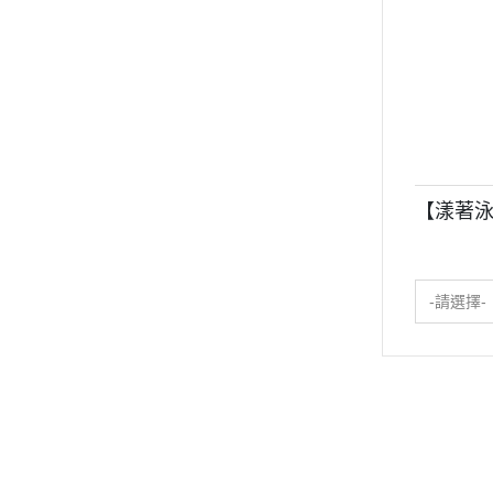
【漾著泳
-請選擇-
關於
全部商品
付款方式說明
隱私權
聯絡我們
訂單查詢
寄送方式說明