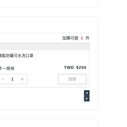
加購可選
1
件
理藍防曬可水洗口罩
TWD
$250
單一規格