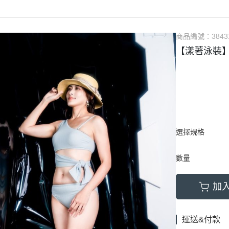
商品編號：
3843
【漾著泳裝】
選擇規格
數量
加
運送&付款