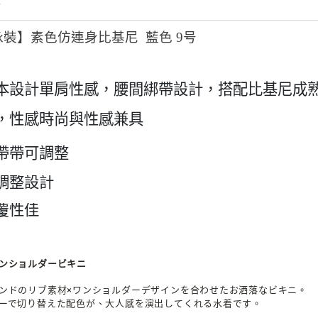
情
裝】素色仿連身比基尼 藍色 9号
本設計單肩性感，腰間綁帶設計，搭配比基尼成
，
性感時尚與性感兼具
帶帶可調整
調整設計
覆性佳
ンショルダービキニ
ンドのリブ素材×ワンショルダーデザインを合わせたお洒落なビキニ。
ーで切り替えた配色が、大人感を演出してくれる水着です。