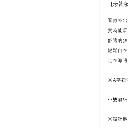
【漾著泳裝
看似外出
實為能展
舒適的無
輕鬆自在
走在海邊
A字裙
※
※雙肩細
※
設計胸