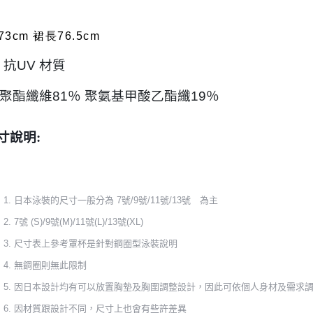
3cm 裙長76.5cm
抗UV 材質
維81％ 聚氨基甲酸乙酯纖19％
寸說明:
日本泳裝的尺寸一般分為 7號/9號/11號/13號 為主
7號 (S)/9號(M)/11號(L)/13號(XL)
尺寸表上參考罩杯是針對鋼圈型泳裝說明
無鋼圈則無此限制
因日本設計均有可以放置胸墊及胸圍調整設計，因此可依個人身材及需求
因材質跟設計不同，尺寸上也會有些許差異