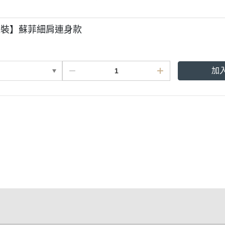
泳裝】蘇菲細肩連身款
加
條款