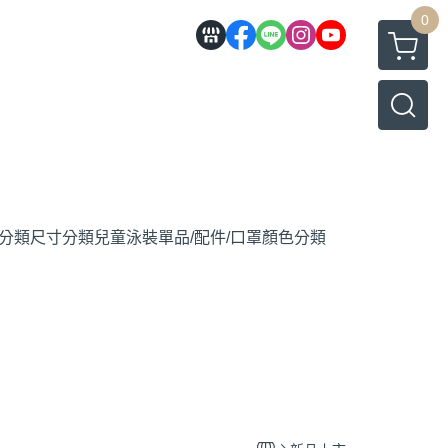
0
分類
尺寸分類
兒童泳裝
單品/配件/口罩
顏色分類