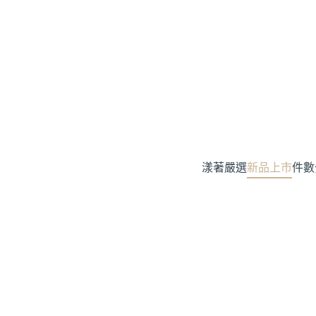
漾著嚴選
新品上市
件數