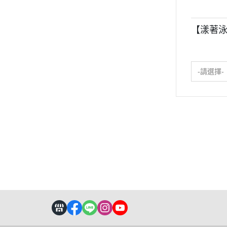
【漾著
-請選擇-
關於
全部商品
付款方式說明
隱私權
聯絡我們
訂單查詢
寄送方式說明
訂單相關說明
售後服務說明