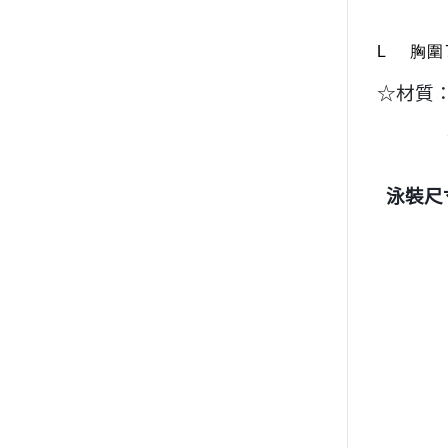
L 胸圍7
☆材質：
聚酯纖
泳裝尺