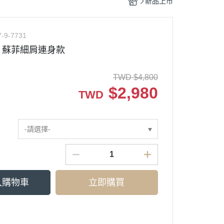
新品上市
7-9-7731
】蘇菲細肩連身款
TWD
$
4,800
$
2,980
TWD
-請選擇-
入購物車
立即購買