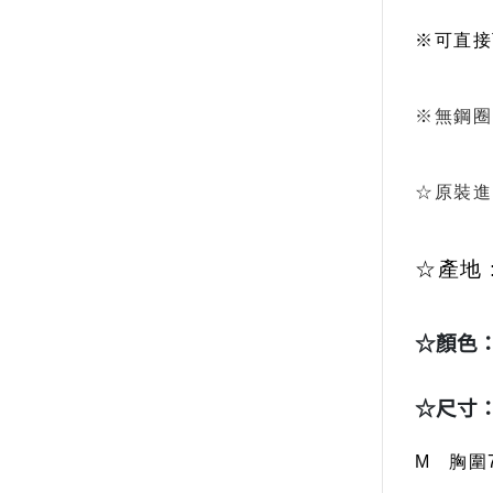
※可直接
無鋼圈
※
☆原裝進
☆產地 
☆顏色：
☆尺寸
M 胸圍7